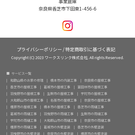
事業倉庫
奈良県香芝市下田東1-456-6
プライバシーポリシー
/
特定商取引に基づく表記
Copyright (C) 2023 ワークスリンク株式会社. All rights Reserved.
サービス一覧
和歌山県のお家の修理
橋本市の内装工事
奈良県の屋根工事
香芝市の屋根工事
葛城市の屋根工事
富田林市の屋根工事
羽曳野市の屋根工事
生駒市の屋根工事
宇陀市の屋根工事
大和郡山市の屋根工事
名張市の屋根工事
奈良市の屋根工事
橿原市の屋根工事
橋本市の屋根工事
香芝市の雨樋工事
葛城市の雨樋工事
羽曳野市の雨樋工事
生駒市の雨樋工事
宇陀市の雨樋工事
大和郡山市の雨樋工事
奈良市の雨樋工事
橿原市の雨樋工事
葛城市の外壁塗装
香芝市の外壁塗装
羽曳野市の外壁塗装
奈良市の外壁塗装
橿原市の外壁塗装