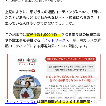
遮熱フィルムとの違いを知りたい
上記のように、
窓ガラスの遮熱コーティングについて「聞い
たことがあるけどよくわからない・・・節電になるの？」と
思っている人
は多いのではないでしょうか。
この記事では
実務件数1,000件以上
を誇る
奈良県の屋根工事
や外壁工事を手掛ける
「ノットワークス」
が、窓ガラスの遮
熱コーティングによる節電効果について解説します。
「
ノットワークス」
は
朝日新聞がオススメする専門家
として