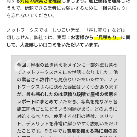
対する
対応の誠実さを確認
しましょう。
適正価格を理解
した
うえで、信頼できる業者にお願いするために「相見積もり」
を忘れないでください。
ノットワークスでは「しつこい営業」「押し売り」などは一
切しません。弊社では、
実際に
お客様から
「見積もり」
に関
して、大変嬉しい口コミをいただいています。
今回、屋根の葺き替えをメインに一部外壁も含め
てノットワークスさんにお世話になりました。他
の業者さん数件にも見積りいただいた中で、ノッ
トワークスさんに決めた要因はいくつかあります
が、
最も感心したのは見積り段階で屋根の状態を
レポートにまとめて
いただき、写真を見ながら各
施工箇所ごとにどういう問題があり、どのように
対処するべきか、使用する材料の特徴、メリッ
ト、デメリットを非常に解りやすく説明いただけ
たことです。その中でも
費用を抑える為に別の案