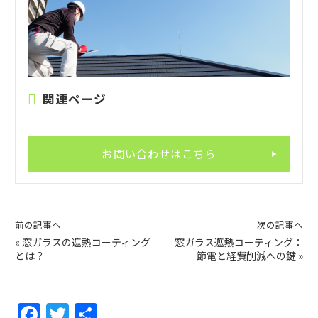
関連ページ
お問い合わせはこちら
前の記事へ
次の記事へ
«
窓ガラスの遮熱コーティング
窓ガラス遮熱コーティング：
とは？
節電と経費削減への鍵
»
F
T
共