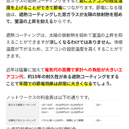
窓ガラスの遮熱コーティングをすると
夏にエアコンの設定温
度を上げることができて節電
につながります。節電になる理
由は、
遮熱コーティングした窓ガラスが太陽の放射熱を弱め
て、室温の上昇を抑える
からです。
遮熱コーティングは、太陽の放射熱を弱めて室温の上昇を抑
えることができますが
涼しくなるわけではありません
。体感
温度が下がるため、エアコンの設定温度を高くすることがで
きます。
近年は猛暑に加えて
電気代の高騰で家計への負担が大きいエ
アコン代
。
約10年の耐久性がある遮熱コーティングをする
ことで
年間での節電効果は非常に大きくなる
でしょう。
ノットワークスの料金表は以下の通りです。
※ 仮設足場が必要な場合は別途料金