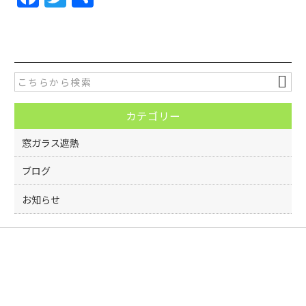
a
w
有
c
itt
e
er
b
o
カテゴリー
o
k
窓ガラス遮熱
ブログ
お知らせ