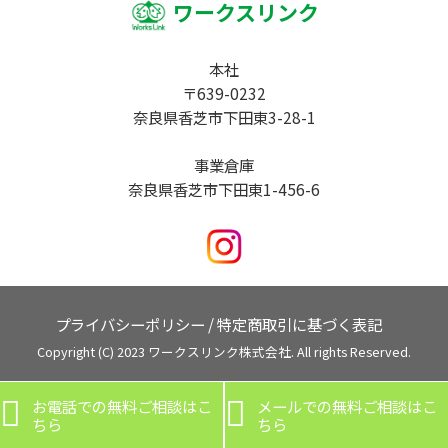
ワークスリンク
本社
〒639-0232
奈良県香芝市下田東3-28-1
事業倉庫
奈良県香芝市下田東1-456-6
プライバシーポリシー
/
特定商取引に基づく表記
Copyright (C) 2023 ワークスリンク株式会社. All rights Reserved.

お電話での無料ご相談はこ

メールでの無料ご相談はこ
サービス一覧
ちら
ちら
和歌山県のお家の修理
橋本市の内装工事
奈良県の屋根工事