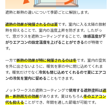
遮熱と断熱の違いについて季節ごとに解説します。
遮熱の効果が発揮されるのは夏
です。室内に入る太陽の放射
熱を抑えることで、室内の温度上昇を防ぎます。したがっ
て、窓ガラスを遮熱コーティングすることで、
体感温度が下
がりエアコンの設定温度を上げることができる
のが特徴で
す。
一方で
断熱の効果が特に発揮されるのは冬
です。室内の空気
を外に出さないように、暖気を家の中に閉じ込めてくれま
す。暖気だけでなく
冷気も閉じ込めてくれるので夏にエアコ
ンの冷気を室内に留める
こともできます。
ノットワークスの遮熱コーティングで
使用する遮熱塗料は
遮
熱・断熱両方の効果
があります。夏はもちろん
冬のエアコン
代も抑える
ことができ、年間を通した節電が可能です。