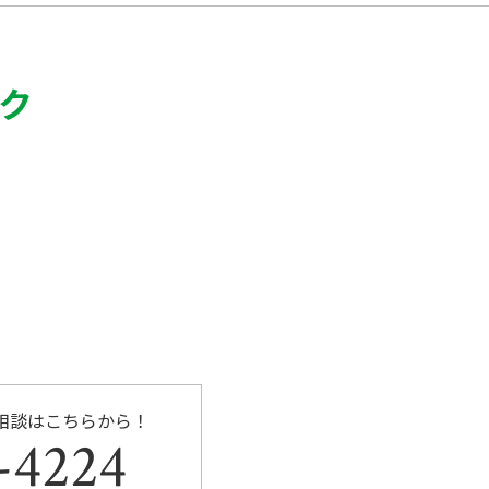
o
o
k
ク
相談はこちらから！
-4224