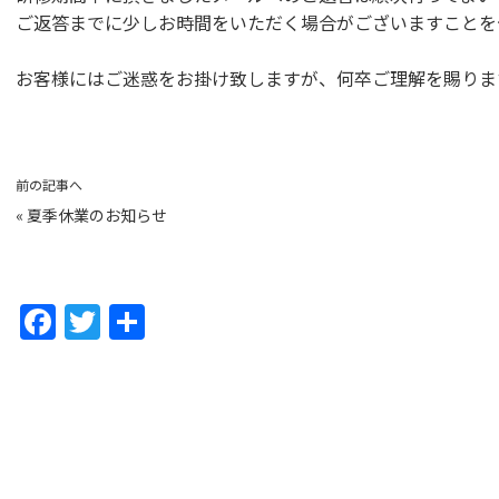
ご返答までに少しお時間をいただく場合がございますことを
お客様にはご迷惑をお掛け致しますが、何卒ご理解を賜りま
前の記事へ
«
夏季休業のお知らせ
F
T
共
a
w
有
c
itt
e
er
b