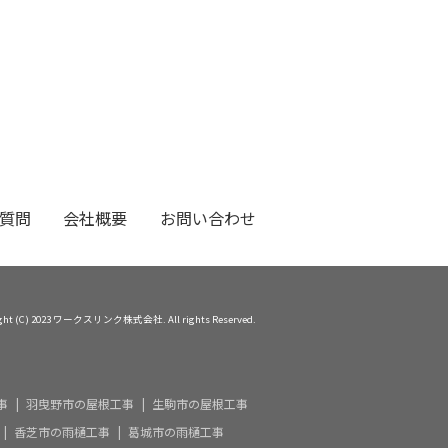
質問
会社概要
お問い合わせ
ight (C) 2023 ワークスリンク株式会社. All rights Reserved.
事
羽曳野市の屋根工事
生駒市の屋根工事
香芝市の雨樋工事
葛城市の雨樋工事