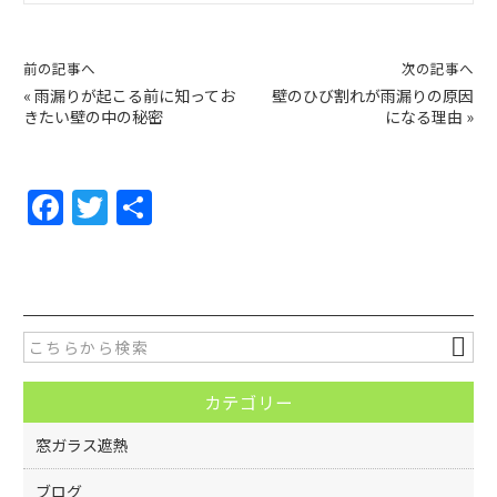
前の記事へ
次の記事へ
«
雨漏りが起こる前に知ってお
壁のひび割れが雨漏りの原因
きたい壁の中の秘密
になる理由
»
F
T
共
a
w
有
c
itt
e
er
b
o
カテゴリー
o
k
窓ガラス遮熱
ブログ