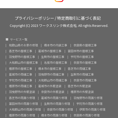
プライバシーポリシー
/
特定商取引に基づく表記
Copyright (C) 2023 ワークスリンク株式会社. All rights Reserved.
サービス一覧
和歌山県のお家の修理
橋本市の内装工事
奈良県の屋根工事
香芝市の屋根工事
葛城市の屋根工事
富田林市の屋根工事
羽曳野市の屋根工事
生駒市の屋根工事
宇陀市の屋根工事
大和郡山市の屋根工事
名張市の屋根工事
奈良市の屋根工事
橿原市の屋根工事
橋本市の屋根工事
香芝市の雨樋工事
葛城市の雨樋工事
羽曳野市の雨樋工事
生駒市の雨樋工事
宇陀市の雨樋工事
大和郡山市の雨樋工事
奈良市の雨樋工事
橿原市の雨樋工事
葛城市の外壁塗装
香芝市の外壁塗装
羽曳野市の外壁塗装
奈良市の外壁塗装
橿原市の外壁塗装
香芝市の雨漏り修理
葛城市の雨漏り修理
羽曳野市の雨漏り修理
富田林市の雨漏り修理
生駒市の雨漏り修理
宇陀市の雨漏り修理
大和郡山市の雨漏り修理
奈良市の雨漏り修理
伊賀市の雨漏り修理
橿原市の雨漏り修理
橋本市の雨漏り修理
奈良県の雨漏り修理