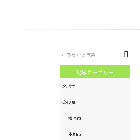
地域カテゴリー
名張市
奈良県
橿原市
生駒市